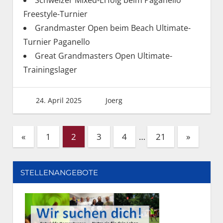
Freestyle-Turnier
Grandmaster Open beim Beach Ultimate-
Turnier Paganello
Great Grandmasters Open Ultimate-
Trainingslager
24. April 2025
Joerg
Seitennummerierung
Vorherige
Nächste
«
1
2
3
4
…
21
»
Beiträge
Beiträge
der
Beiträge
STELLENANGEBOTE