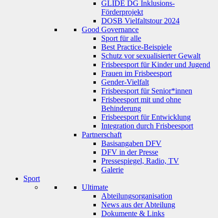
GLIDE DG Inklusions-
Förderprojekt
DOSB Vielfaltstour 2024
Good Governance
Sport für alle
Best Practice-Beispiele
Schutz vor sexualisierter Gewalt
Frisbeesport für Kinder und Jugend
Frauen im Frisbeesport
Gender-Vielfalt
Frisbeesport für Senior*innen
Frisbeesport mit und ohne
Behinderung
Frisbeesport für Entwicklung
Integration durch Frisbeesport
Partnerschaft
Basisangaben DFV
DFV in der Presse
Pressespiegel, Radio, TV
Galerie
Sport
Ultimate
Abteilungsorganisation
News aus der Abteilung
Dokumente & Links