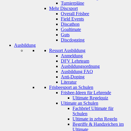
Turnierpläne
Mehr Discsport
Overall Frisbee
Field Events
Discathon
Goaltimate
Guts
Discdogging
Ausbildung
Ressort Ausbildung
Anmeldung
DFV Lehrteam
Ausbildungsordnung
Ausbildung FAQ
Anti-Doping
Literatur
Frisbeesport an Schulen
Frisbee-Ideen für Lehrende
Ultimate Regelquiz
Ultimate an Schulen
Fachbrief Ultimate für
Schulen
Ultimate in zehn Regeln
Begriffe & Handzeichen im
Ultimate