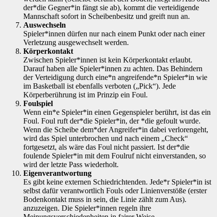
der*die Gegner*in fängt sie ab), kommt die verteidigende
Mannschaft sofort in Scheibenbesitz und greift nun an.
Auswechseln
Spieler*innen dürfen nur nach einem Punkt oder nach einer
Verletzung ausgewechselt werden.
Körperkontakt
Zwischen Spieler*innen ist kein Körperkontakt erlaubt.
Darauf haben alle Spieler*innen zu achten. Das Behindern
der Verteidigung durch eine*n angreifende*n Spieler*in wie
im Basketball ist ebenfalls verboten („Pick“). Jede
Körperberührung ist im Prinzip ein Foul.
Foulspiel
Wenn ein*e Spieler*in einen Gegenspieler berührt, ist das ein
Foul. Foul ruft der*die Spieler*in, der *die gefoult wurde.
Wenn die Scheibe dem*der Angreifer*in dabei verlorengeht,
wird das Spiel unterbrochen und nach einem „Check“
fortgesetzt, als wäre das Foul nicht passiert. Ist der*die
foulende Spieler*in mit dem Foulruf nicht einverstanden, so
wird der letzte Pass wiederholt.
Eigenverantwortung
Es gibt keine externen Schiedrichtenden. Jede*r Spieler*in ist
selbst dafür verantwortlich Fouls oder Linienverstöße (erster
Bodenkontakt muss in sein, die Linie zählt zum Aus).
anzuzeigen. Die Spieler*innen regeln ihre
Meinungsverschiedenheiten in fairer Weise.