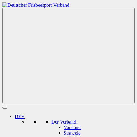
Zum
Inhalt
Deutscher
springen
Frisbeesport-
Verband
Menü
DFV
Der Verband
Vorstand
Strategie