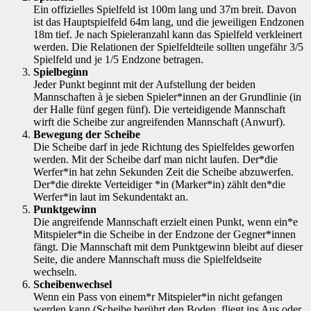
Ein offizielles Spielfeld ist 100m lang und 37m breit. Davon
ist das Hauptspielfeld 64m lang, und die jeweiligen Endzonen
18m tief. Je nach Spieleranzahl kann das Spielfeld verkleinert
werden. Die Relationen der Spielfeldteile sollten ungefähr 3/5
Spielfeld und je 1/5 Endzone betragen.
Spielbeginn
Jeder Punkt beginnt mit der Aufstellung der beiden
Mannschaften à je sieben Spieler*innen an der Grundlinie (in
der Halle fünf gegen fünf). Die verteidigende Mannschaft
wirft die Scheibe zur angreifenden Mannschaft (Anwurf).
Bewegung der Scheibe
Die Scheibe darf in jede Richtung des Spielfeldes geworfen
werden. Mit der Scheibe darf man nicht laufen. Der*die
Werfer*in hat zehn Sekunden Zeit die Scheibe abzuwerfen.
Der*die direkte Verteidiger *in (Marker*in) zählt den*die
Werfer*in laut im Sekundentakt an.
Punktgewinn
Die angreifende Mannschaft erzielt einen Punkt, wenn ein*e
Mitspieler*in die Scheibe in der Endzone der Gegner*innen
fängt. Die Mannschaft mit dem Punktgewinn bleibt auf dieser
Seite, die andere Mannschaft muss die Spielfeldseite
wechseln.
Scheibenwechsel
Wenn ein Pass von einem*r Mitspieler*in nicht gefangen
werden kann (Scheibe berührt den Boden, fliegt ins Aus oder