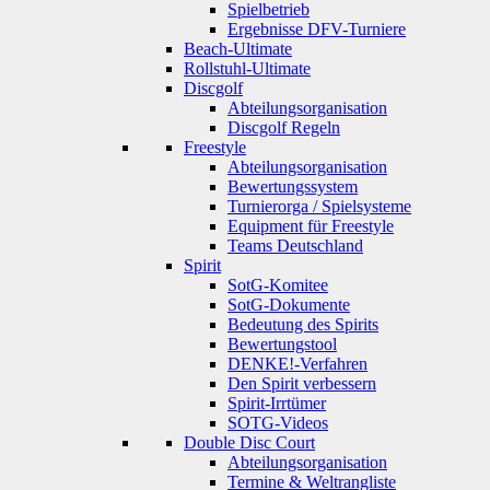
Spielbetrieb
Ergebnisse DFV-Turniere
Beach-Ultimate
Rollstuhl-Ultimate
Discgolf
Abteilungsorganisation
Discgolf Regeln
Freestyle
Abteilungsorganisation
Bewertungssystem
Turnierorga / Spielsysteme
Equipment für Freestyle
Teams Deutschland
Spirit
SotG-Komitee
SotG-Dokumente
Bedeutung des Spirits
Bewertungstool
DENKE!-Verfahren
Den Spirit verbessern
Spirit-Irrtümer
SOTG-Videos
Double Disc Court
Abteilungsorganisation
Termine & Weltrangliste