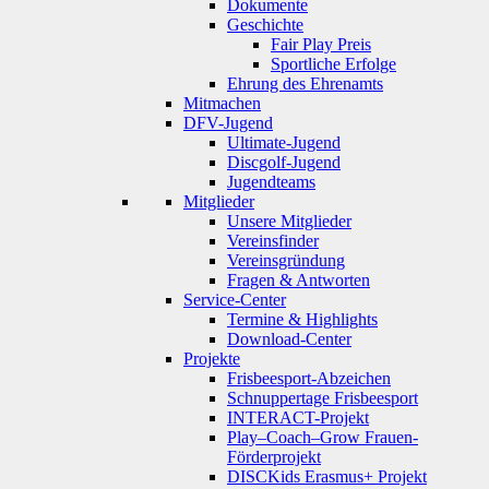
Dokumente
Geschichte
Fair Play Preis
Sportliche Erfolge
Ehrung des Ehrenamts
Mitmachen
DFV-Jugend
Ultimate-Jugend
Discgolf-Jugend
Jugendteams
Mitglieder
Unsere Mitglieder
Vereinsfinder
Vereinsgründung
Fragen & Antworten
Service-Center
Termine & Highlights
Download-Center
Projekte
Frisbeesport-Abzeichen
Schnuppertage Frisbeesport
INTERACT-Projekt
Play–Coach–Grow Frauen-
Förderprojekt
DISCKids Erasmus+ Projekt