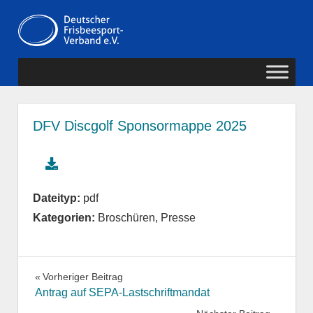
Zum
Deutscher
Inhalt
MENÜ
springen
Frisbeesport-
Verband
DFV Discgolf Sponsormappe 2025
Dateityp:
pdf
Kategorien:
Broschüren, Presse
Beitragsnavigation
Vorheriger Beitrag
Antrag auf SEPA-Lastschriftmandat