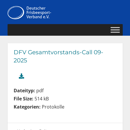
Zum
Deutscher
Inhalt
MENÜ
springen
Frisbeesport-
Verband
DFV Gesamtvorstands-Call 09-
2025
Dateityp:
pdf
File Size:
514 kB
Kategorien:
Protokolle