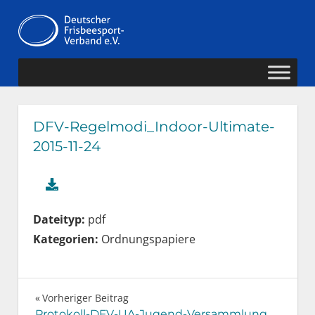
Zum
Deutscher
Inhalt
MENÜ
springen
Frisbeesport-
Verband
DFV-Regelmodi_Indoor-Ultimate-
2015-11-24
Dateityp:
pdf
Kategorien:
Ordnungspapiere
Beitragsnavigation
Vorheriger Beitrag
Protokoll-DFV-UA-Jugend-Versammlung