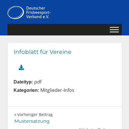
Zum
Deutscher
Inhalt
MENÜ
springen
Frisbeesport-
Verband
Infoblatt für Vereine
pdf
Dateityp:
Mitglieder-Infos
Kategorien:
Vorheriger Beitrag
Beitragsnavigation
Mustersatzung