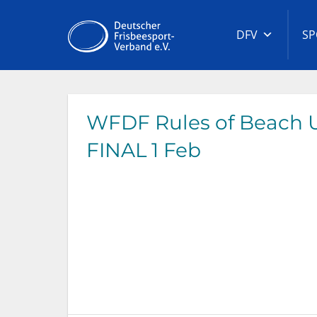
Zum
Inhalt
Deutscher
DFV
SP
springen
Frisbeespor
Verband
WFDF Rules of Beach U
FINAL 1 Feb