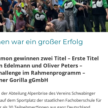
en war ein großer Erfolg
imon gewinnen zwei Titel – Erste Titel
n Edelmann und Oliver Peters –
-Challenge im Rahmenprogramm –
ner Gorilla gGmbH
 der Abteilung Alpenbrise des Vereins Schwabinger
uf dem Sportplatz der staatlichen Fachoberschule für
r als 30 Teilnehmer*innen aus ganz Deutschland