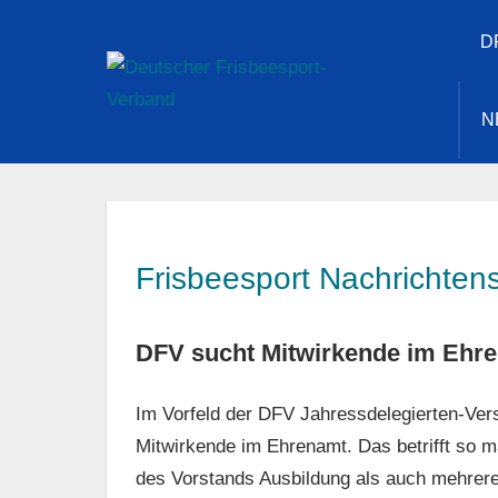
Zum
D
Inhalt
Deuts
springen
N
Frisb
Verba
Frisbeesport Nachrichtens
DFV sucht Mitwirkende im Ehre
Im Vorfeld der DFV Jahressdelegierten-Ve
Mitwirkende im Ehrenamt. Das betrifft so m
des Vorstands Ausbildung als auch mehrere 