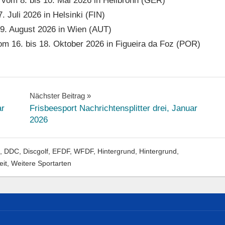
om 8. bis 10. Mai 2026 in Heilbronn (GER)
 Juli 2026 in Helsinki (FIN)
9. August 2026 in Wien (AUT)
 16. bis 18. Oktober 2026 in Figueira da Foz (POR)
Nächster Beitrag
ar
Frisbeesport Nachrichtensplitter drei, Januar
2026
,
DDC
,
Discgolf
,
EFDF, WFDF
,
Hintergrund
,
Hintergrund
,
eit
,
Weitere Sportarten