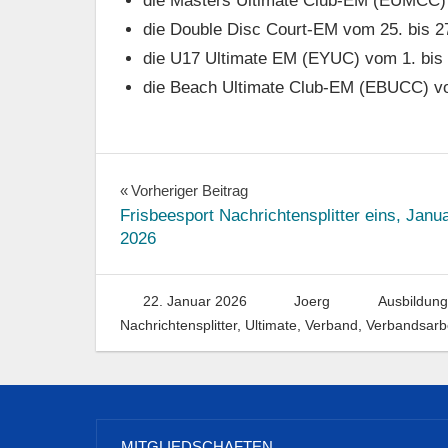
die Masters Ultimate Club-EM (EUMCC) v
die Double Disc Court-EM vom 25. bis 27.
die U17 Ultimate EM (EYUC) vom 1. bis 
die Beach Ultimate Club-EM (EBUCC) vom
Beitragsnavigation
Vorheriger Beitrag
Frisbeesport Nachrichtensplitter eins, Janu
2026
22. Januar 2026
Joerg
Ausbildung
Nachrichtensplitter
,
Ultimate
,
Verband
,
Verbandsarb
MITGLIEDSCHAFTEN