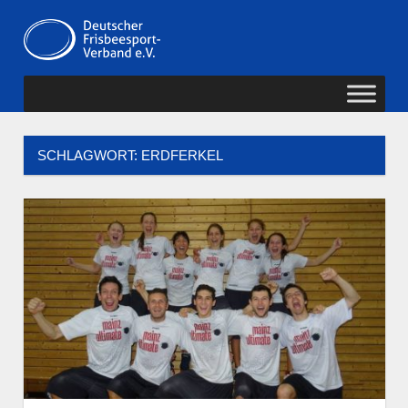
Zum
Deutscher
Inhalt
MENÜ
springen
Frisbeesport-
Verband
SCHLAGWORT:
ERDFERKEL