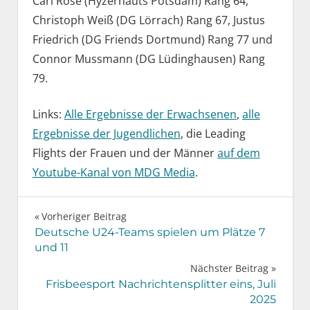
Carl Rose (Hyzernauts Potsdam) Rang 64,
Christoph Weiß (DG Lörrach) Rang 67, Justus
Friedrich (DG Friends Dortmund) Rang 77 und
Connor Mussmann (DG Lüdinghausen) Rang
79.
Links:
Alle Ergebnisse der Erwachsenen
,
alle
Ergebnisse der Jugendlichen
, die Leading
Flights der Frauen und der Männer
auf dem
Youtube-Kanal von MDG Media
.
Beitragsnavigation
Vorheriger Beitrag
Deutsche U24-Teams spielen um Plätze 7
und 11
Nächster Beitrag
Frisbeesport Nachrichtensplitter eins, Juli
2025