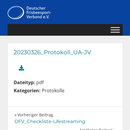
Zum
Deutscher
Inhalt
MENÜ
springen
Frisbeesport-
Verband
20230326_Protokoll_UA-JV
Dateityp:
pdf
Kategorien:
Protokolle
Beitragsnavigation
Vorheriger Beitrag
DFV_Checkliste-Lifestreaming