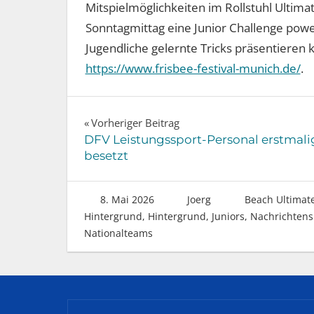
Mitspielmöglichkeiten im Rollstuhl Ultima
Sonntagmittag eine Junior Challenge powe
Jugendliche gelernte Tricks präsentieren k
https://www.frisbee-festival-munich.de/
.
Beitragsnavigation
Vorheriger Beitrag
DFV Leistungssport-Personal erstmali
besetzt
8. Mai 2026
Joerg
Beach Ultimat
Hintergrund
,
Hintergrund
,
Juniors
,
Nachrichtensp
Nationalteams