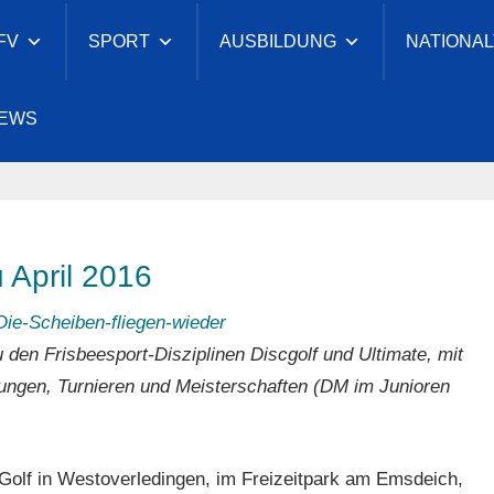
FV
SPORT
AUSBILDUNG
NATIONA
cher
EWS
eesport-
nd
 April 2016
 den Frisbeesport-Disziplinen Discgolf und Ultimate, mit
ungen, Turnieren und Meisterschaften (DM im Junioren
olf in Westoverledingen, im Freizeitpark am Emsdeich,