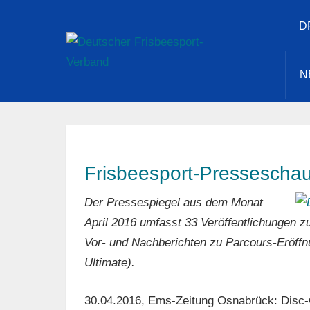
Zum
D
Inhalt
Deuts
springen
N
Frisb
Verba
Frisbeesport-Presseschau
Der Pressespiegel aus dem Monat
April 2016 umfasst 33
Veröffentlichungen zu
Vor- und Nachberichten zu Parcours-Eröffn
Ultimate).
30.04.2016, Ems-Zeitung Osnabrück: Disc-G