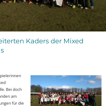
eiterten Kaders der Mixed
ms
Spielerinnen
xed
lle. Bei doch
tanden am
ungen für die