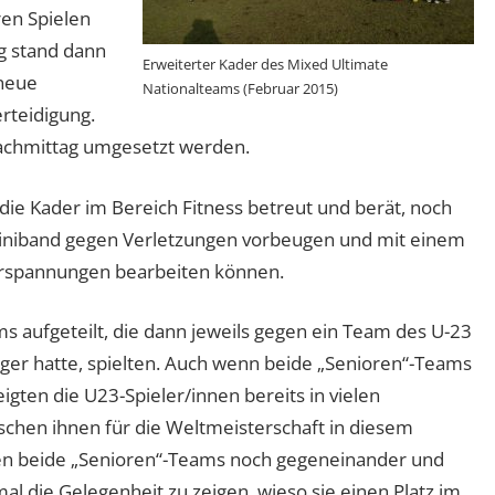
en Spielen
g stand dann
Erweiterter Kader des Mixed Ultimate
 neue
Nationalteams (Februar 2015)
rteidigung.
achmittag umgesetzt werden.
ie Kader im Bereich Fitness betreut und berät, noch
 Miniband gegen Verletzungen vorbeugen und mit einem
erspannungen bearbeiten können.
 aufgeteilt, die dann jeweils gegen ein Team des U-23
slager hatte, spielten. Auch wenn beide „Senioren“-Teams
eigten die U23-Spieler/innen bereits in vielen
schen ihnen für die Weltmeisterschaft in diesem
ten beide „Senioren“-Teams noch gegeneinander und
al die Gelegenheit zu zeigen, wieso sie einen Platz im