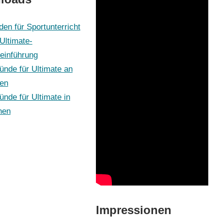
den für Sportunterricht
Ultimate-
einführung
ünde für Ultimate an
en
ünde für Ultimate in
nen
Impressionen