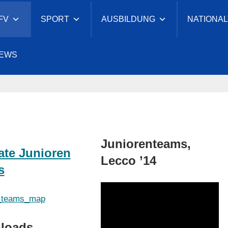
FV
SPORT
AUSBILDUNG
NATIONA
cher
EWS
eesport-
nd
Juniorenteams,
ate Junioren
Lecco ’14
s
loads