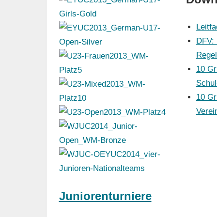
Leitfa
DFV: 
Regel
10 Gr
Schul
10 Gr
Verei
Juniorenturniere