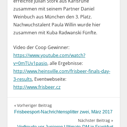
erreichte Julian Störk aus Karlsruhe
zusammen mit seinem Partner Daniel
Weinbuch aus München den 3. Platz.
Nachwuchstalent Paula Willin wurde hier
zusammen mit Kuba Radwanski Fünfte.
Video der Coop Gewinner:
https://www.youtube.com/watch?
v=0mTUv1pasio
, alle Ergebnisse:
http://www.heinsville.com/frisbeer-finals-day-
3-results
, Eventwebseite:
http://www.frisbeer.cz
Vorheriger Beitrag
Beitragsnavigation
Frisbeesport-Nachrichtensplitter zwei, März 2017
Nächster Beitrag
Vorfreude vor Junioren Ultimate-DM in Frankfurt