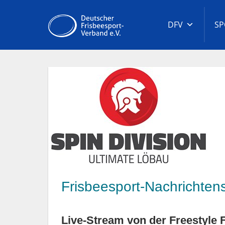
Zum
Inhalt
DFV
SP
Deutscher
springen
Frisbeesport
Verband
Frisbeesport-Nachrichtensp
Live-Stream von der Freestyle F