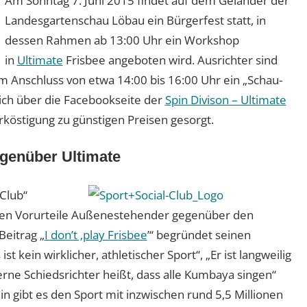
Am Sonntag 7. Juni 2015 findet auf dem Geländer der
Landesgartenschau Löbau ein Bürgerfest statt, in
dessen Rahmen ab 13:00 Uhr ein Workshop
in
Ultimate
Frisbee angeboten wird. Ausrichter sind
im Anschluss von etwa 14:00 bis 16:00 Uhr ein „Schau-
sich über die Facebookseite der
Spin Divison – Ultimate
köstigung zu günstigen Preisen gesorgt.
egenüber Ultimate
Club“
ten Vorurteile Außenestehender gegenüber den
Beitrag „
I don’t ‚play Frisbee
’“ begründet seinen
kein wirklicher, athletischer Sport“, „Er ist langweilig
rne Schiedsrichter heißt, dass alle Kumbaya singen“
in gibt es den Sport mit inzwischen rund 5,5 Millionen