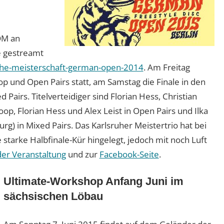
DM an
e gestreamt
che-meisterschaft-german-open-2014
. Am Freitag
op und Open Pairs statt, am Samstag die Finale in den
Pairs. Titelverteidiger sind Florian Hess, Christian
op, Florian Hess und Alex Leist in Open Pairs und Ilka
g) in Mixed Pairs. Das Karlsruher Meistertrio hat bei
tarke Halbfinale-Kür hingelegt, jedoch mit noch Luft
r Veranstaltung
und zur
Facebook-Seite
.
Ultimate-Workshop Anfang Juni im
sächsischen Löbau