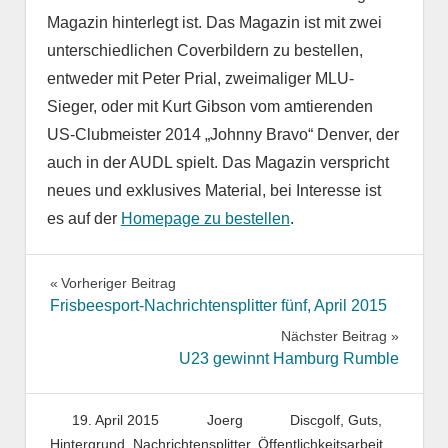
Magazin hinterlegt ist. Das Magazin ist mit zwei
unterschiedlichen Coverbildern zu bestellen,
entweder mit Peter Prial, zweimaliger MLU-
Sieger, oder mit Kurt Gibson vom amtierenden
US-Clubmeister 2014 „Johnny Bravo“ Denver, der
auch in der AUDL spielt. Das Magazin verspricht
neues und exklusives Material, bei Interesse ist
es auf der
Homepage zu bestellen
.
Beitragsnavigation
Vorheriger Beitrag
Frisbeesport-Nachrichtensplitter fünf, April 2015
Nächster Beitrag
U23 gewinnt Hamburg Rumble
19. April 2015
Joerg
Discgolf
,
Guts
,
Hintergrund
,
Nachrichtensplitter
,
Öffentlichkeitsarbeit
,