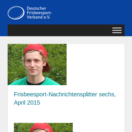
Zum
Deutscher
Inhalt
MENÜ
springen
Frisbeesport-
Verband
Frisbeesport-Nachrichtensplitter sechs,
April 2015