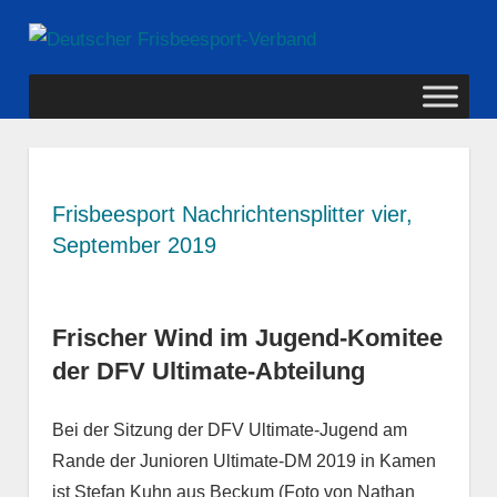
Zum
Deutscher
Inhalt
MENÜ
springen
Frisbeesport-
Verband
Frisbeesport Nachrichtensplitter vier,
September 2019
Frischer Wind im Jugend-Komitee
der DFV Ultimate-Abteilung
Bei der Sitzung der DFV Ultimate-Jugend am
Rande der Junioren Ultimate-DM 2019 in Kamen
ist Stefan Kuhn aus Beckum (Foto von Nathan