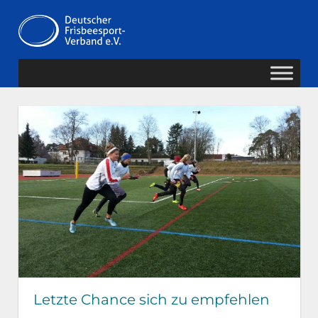
Zum
Deutscher
Inhalt
MENÜ
springen
Frisbeesport-
Verband
Letzte Chance sich zu empfehlen