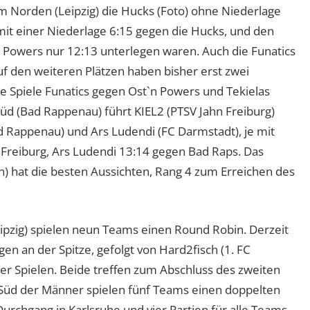
m Norden (Leipzig) die Hucks (Foto) ohne Niederlage
mit einer Niederlage 6:15 gegen die Hucks, und den
n Powers nur 12:13 unterlegen waren. Auch die Funatics
auf den weiteren Plätzen haben bisher erst zwei
e Spiele Funatics gegen Ost`n Powers und Tekielas
Süd (Bad Rappenau) führt KIEL2 (PTSV Jahn Freiburg)
 Rappenau) und Ars Ludendi (FC Darmstadt), je mit
 Freiburg, Ars Ludendi 13:14 gegen Bad Raps. Das
 hat die besten Aussichten, Rang 4 zum Erreichen des
eipzig) spielen neun Teams einen Round Robin. Derzeit
egen an der Spitze, gefolgt von Hard2fisch (1. FC
er Spielen. Beide treffen zum Abschluss des zweiten
 Süd der Männer spielen fünf Teams einen doppelten
urchgang in Karlsruhe und vier Partien für alle Teams