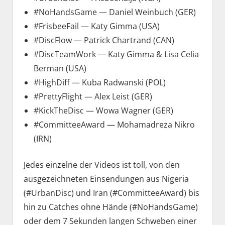
#NoHandsGame — Daniel Weinbuch (GER)
#FrisbeeFail — Katy Gimma (USA)
#DiscFlow — Patrick Chartrand (CAN)
#DiscTeamWork — Katy Gimma & Lisa Celia
Berman (USA)
#HighDiff — Kuba Radwanski (POL)
#PrettyFlight — Alex Leist (GER)
#KickTheDisc — Wowa Wagner (GER)
#CommitteeAward — Mohamadreza Nikro
(IRN)
Jedes einzelne der Videos ist toll, von den
ausgezeichneten Einsendungen aus Nigeria
(#UrbanDisc) und Iran (#CommitteeAward) bis
hin zu Catches ohne Hände (#NoHandsGame)
oder dem 7 Sekunden langen Schweben einer