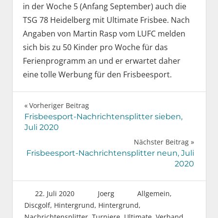
in der Woche 5 (Anfang September) auch die
TSG 78 Heidelberg mit Ultimate Frisbee. Nach
Angaben von Martin Rasp vom LUFC melden
sich bis zu 50 Kinder pro Woche für das
Ferienprogramm an und er erwartet daher
eine tolle Werbung für den Frisbeesport.
Beitragsnavigation
Vorheriger Beitrag
Frisbeesport-Nachrichtensplitter sieben,
Juli 2020
Nächster Beitrag
Frisbeesport-Nachrichtensplitter neun, Juli
2020
22. Juli 2020
Joerg
Allgemein
,
Discgolf
,
Hintergrund
,
Hintergrund
,
Nachrichtensplitter
,
Turniere
,
Ultimate
,
Verband