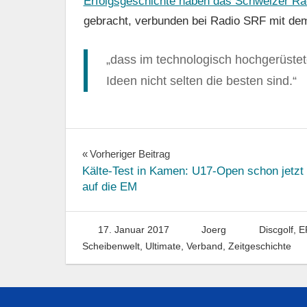
Erfolgsgeschichte haben das Schweizer R
gebracht, verbunden bei Radio SRF mit de
„dass im technologisch hochgerüstete
Ideen nicht selten die besten sind.“
Beitragsnavigation
Vorheriger Beitrag
Kälte-Test in Kamen: U17-Open schon jetzt
auf die EM
17. Januar 2017
Joerg
Discgolf
,
E
Scheibenwelt
,
Ultimate
,
Verband
,
Zeitgeschichte