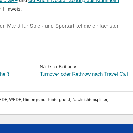
adio SRF
und
die Rhein-Neckar-Zeitung aus Mannheim
m Hinweis,
n Markt für Spiel- und Sportartikel die einfachsten
Nächster Beitrag
 heiß
Turnover oder Rethrow nach Travel Call
FDF, WFDF
,
Hintergrund
,
Hintergrund
,
Nachrichtensplitter
,