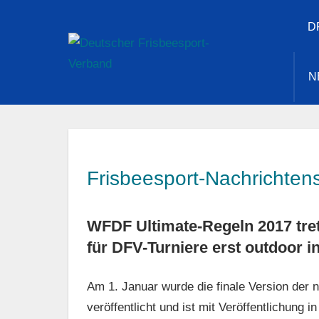
Zum
D
Inhalt
Deuts
springen
N
Frisb
Verba
Frisbeesport-Nachrichtens
WFDF Ultimate-Regeln 2017 tre
für DFV-Turniere erst outdoor in
Am 1. Januar wurde die finale Version der
veröffentlicht und ist mit Veröffentlichung i