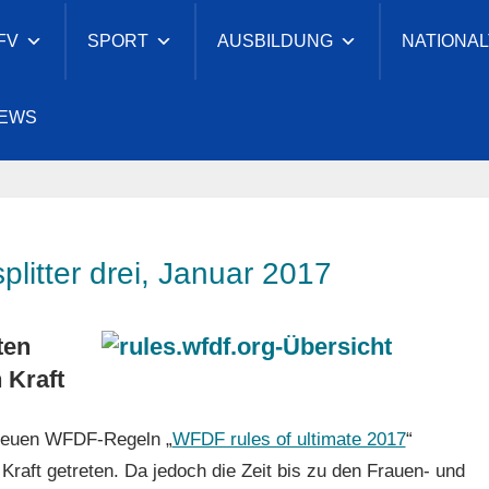
FV
SPORT
AUSBILDUNG
NATIONA
cher
EWS
eesport-
nd
plitter drei, Januar 2017
ten
 Kraft
 neuen WFDF-Regeln „
WFDF rules of ultimate 2017
“
n Kraft getreten. Da jedoch die Zeit bis zu den Frauen- und