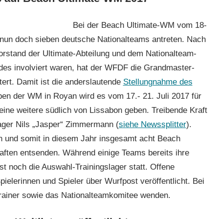
Bei der Beach Ultimate-WM vom 18-
 nun doch sieben deutsche Nationalteams antreten. Nach
rstand der Ultimate-Abteilung und dem Nationalteam-
es involviert waren, hat der WFDF die Grandmaster-
ert. Damit ist die anderslautende
Stellungnahme des
n der WM in Royan wird es vom 17.- 21. Juli 2017 für
ine weitere südlich von Lissabon geben. Treibende Kraft
ager Nils „Jasper“ Zimmermann (
siehe Newssplitter
).
en und somit in diesem Jahr insgesamt acht Beach
aften entsenden. Während einige Teams bereits ihre
t noch die Auswahl-Trainingslager statt. Offene
ielerinnen und Spieler über Wurfpost veröffentlicht. Bei
Trainer sowie das Nationalteamkomitee wenden.