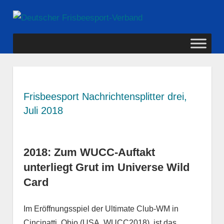
Zum
Deutscher
Inhalt
MENÜ
springen
Frisbeesport-
Verband
Frisbeesport Nachrichtensplitter drei,
Juli 2018
2018: Zum WUCC-Auftakt
unterliegt Grut im Universe Wild
Card
Im Eröffnungsspiel der Ultimate Club-WM in
Cincinatti, Ohio (USA, WUCC2018), ist das