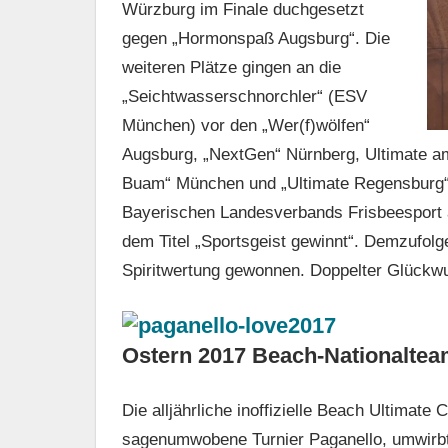
Würzburg im Finale duchgesetzt
gegen „Hormonspaß Augsburg“. Die
weiteren Plätze gingen an die
„Seichtwasserschnorchler“ (ESV
München) vor den „Wer(f)wölfen“
Augsburg, „NextGen“ Nürnberg, Ultimate am
Buam“ München und „Ultimate Regensburg“.
Bayerischen Landesverbands Frisbeesport
dem Titel „Sportsgeist gewinnt“. Demzufol
Spiritwertung gewonnen. Doppelter Glückw
Ostern 2017 Beach-Nationalte
Die alljährliche inoffizielle Beach Ultimat
sagenumwobene Turnier Paganello, umwirbt 