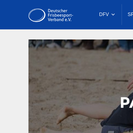
Zum
Inhalt
Deutscher
DFV
S
springen
Frisbeesport
Verband