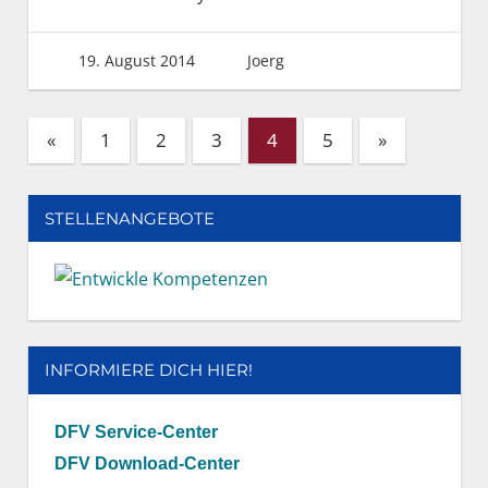
19. August 2014
Joerg
Seitennummerierung
Vorherige
Nächste
«
1
2
3
4
5
»
Beiträge
Beiträge
der
Beiträge
STELLENANGEBOTE
INFORMIERE DICH HIER!
DFV Service-Center
DFV Download-Center